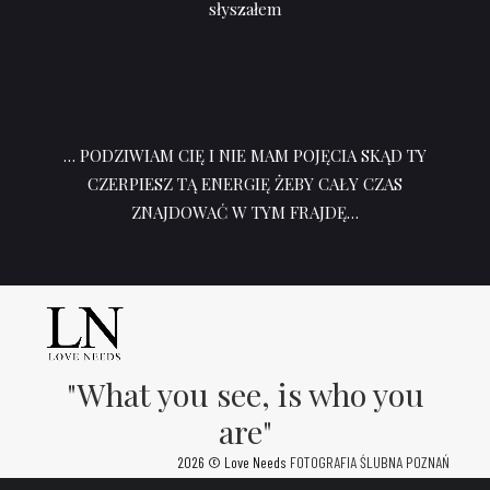
słyszałem
… PODZIWIAM CIĘ I NIE MAM POJĘCIA SKĄD TY
CZERPIESZ TĄ ENERGIĘ ŻEBY CAŁY CZAS
ZNAJDOWAĆ W TYM FRAJDĘ…
"What you see, is who you
are"
2026 © Love Needs
FOTOGRAFIA ŚLUBNA POZNAŃ