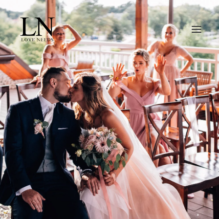
O NAS
OFERTA
PORTFOLIO
REPORTAŻ ŚLUBNY
DLA PAR
KONTAKT