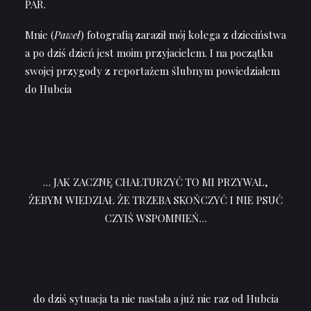
PAR.
Mnie (
Paweł
) fotografią zaraził mój kolega z dzieciństwa
a po dziś dzień jest moim przyjacielem. I na początku
swojej przygody z reportażem ślubnym powiedziałem
do Hubcia
… JAK ZACZNĘ CHAŁTURZYĆ TO MI PRZYWAL,
ŻEBYM WIEDZIAŁ ŻE TRZEBA SKOŃCZYĆ I NIE PSUĆ
CZYIŚ WSPOMNIEŃ…
do dziś sytuacja ta nie nastała a już nie raz od Hubcia