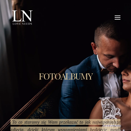
O NAS
OFERTA
PORTFOLIO
FOTOALBUMY
REPORTAŻ ŚLUBNY
DLA PAR
KONTAKT
To co staramy się Wam przekazać to jak najwspanialsze
zdjęcia, dzięki którym wspomnieniami będziecie mogli