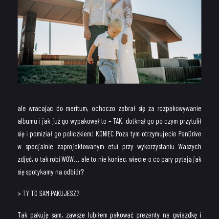
ale wracając do meritum, ochoczo zabrał się za rozpakowywanie
albumu i jak już go wypakował to – TAK, dotknął go po czym przytulił
się i pomiział go policzkiem! KONIEC Poza tym otrzymujecie PenDrive
w specjalnie zaprojektowanym etui przy wykorzystaniu Waszych
zdjęć, o tak robi WOW… ale to nie koniec, wiecie o co pary pytają jak
się spotykamy na odbiór?
> TY TO SAM PAKUJESZ?
Tak pakuję sam, zawsze lubiłem pakować prezenty na gwiazdkę i