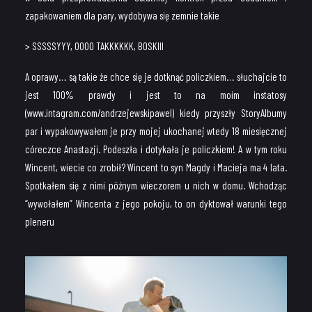
zapakowaniem dla pary, wydobywa się zemnie takie
> SSSSSYYY, OOOO TAKKKKKK, BOSKIII
A oprawy… są takie że chce się je dotknąć policzkiem… słuchajcie to
jest 100% prawdy i jest to na moim instatosy
(www.intagram.com/andrzejewskipawel) kiedy przyszły StoryAlbumy
par i wypakowywałem je przy mojej ukochanej wtedy 18 miesięcznej
córeczce Anastazji. Podeszła i dotykała je policzkiem! A w tym roku
Wincent, wiecie co zrobił? Wincent to syn Magdy i Macieja ma 4 lata.
Spotkałem się z nimi późnym wieczorem u nich w domu. Wchodząc
“wywołałem” Wincenta z jego pokoju, to on dyktował warunki tego
pleneru