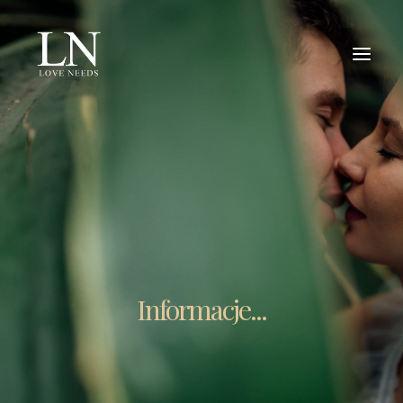
O NAS
OFERTA
PORTFOLIO
REPORTAŻ ŚLUBNY
DLA PAR
Informacje...
KONTAKT